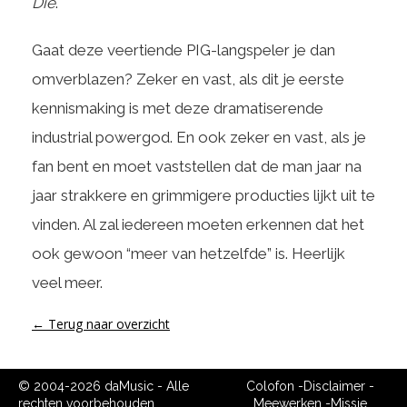
Die
.
Gaat deze veertiende PIG-langspeler je dan
omverblazen? Zeker en vast, als dit je eerste
kennismaking is met deze dramatiserende
industrial powergod. En ook zeker en vast, als je
fan bent en moet vaststellen dat de man jaar na
jaar strakkere en grimmigere producties lijkt uit te
vinden. Al zal iedereen moeten erkennen dat het
ook gewoon “meer van hetzelfde” is. Heerlijk
veel meer.
← Terug naar overzicht
© 2004-2026 daMusic - Alle
Colofon
-
Disclaimer
-
rechten voorbehouden.
Meewerken
-
Missie