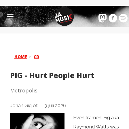
Toggle
navigation
HOME
CD
PIG
-
Hurt People Hurt
Metropolis
Johan Giglot
—
3 juli 2026
Even framen: Pig aka
Raymond Watts was