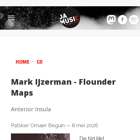
Toggle
navigation
HOME
CD
Mark IJzerman
-
Flounder
Maps
Anterior Insula
Patsker Omaer Beguin
—
8 mei 2026
De tijd lijkt