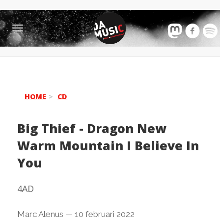
Toggle
navigation
HOME
CD
Big Thief
-
Dragon New
Warm Mountain I Believe In
You
4AD
Marc Alenus
—
10 februari 2022