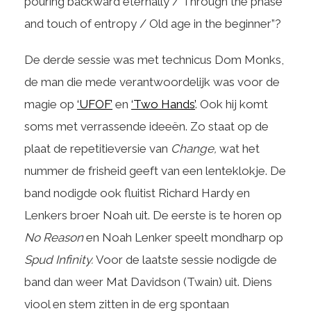
pouring backward eternally / Through the phase
and touch of entropy / Old age in the beginner”?
De derde sessie was met technicus Dom Monks,
de man die mede verantwoordelijk was voor de
magie op
‘UFOF’
en
‘Two Hands’
. Ook hij komt
soms met verrassende ideeën. Zo staat op de
plaat de repetitieversie van
Change,
wat het
nummer de frisheid geeft van een lenteklokje. De
band nodigde ook fluitist Richard Hardy en
Lenkers broer Noah uit. De eerste is te horen op
No Reason
en Noah Lenker speelt mondharp op
Spud Infinity.
Voor de laatste sessie nodigde de
band dan weer Mat Davidson (Twain) uit. Diens
viool en stem zitten in de erg spontaan