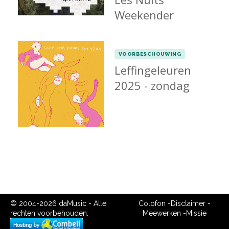
Weekender
VOORBESCHOUWING
Leffingeleuren
2025 - zondag
© 2004-2026 daMusic - Alle
Colofon
-
Disclaimer
-
rechten voorbehouden.
Meewerken
-
Missie