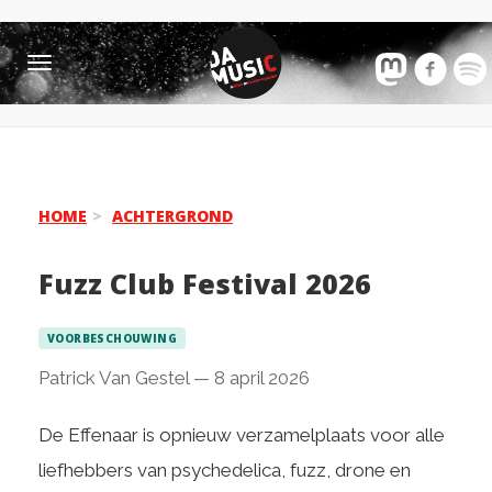
Toggle
navigation
HOME
ACHTERGROND
Fuzz Club Festival 2026
VOORBESCHOUWING
Patrick Van Gestel
—
8 april 2026
De Effenaar is opnieuw verzamelplaats voor alle
liefhebbers van psychedelica, fuzz, drone en