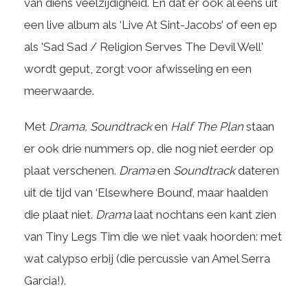
van diens veelzijdigheid. En dat er ook al eens uit
een live album als ‘Live At Sint-Jacobs’ of een ep
als 'Sad Sad / Religion Serves The Devil Well'
wordt geput, zorgt voor afwisseling en een
meerwaarde.
Met
Drama, Soundtrack
en
Half The Plan
staan
er ook drie nummers op, die nog niet eerder op
plaat verschenen.
Drama
en
Soundtrack
dateren
uit de tijd van ‘Elsewhere Bound’, maar haalden
die plaat niet.
Drama
laat nochtans een kant zien
van Tiny Legs Tim die we niet vaak hoorden: met
wat calypso erbij (die percussie van Amel Serra
Garcia!).