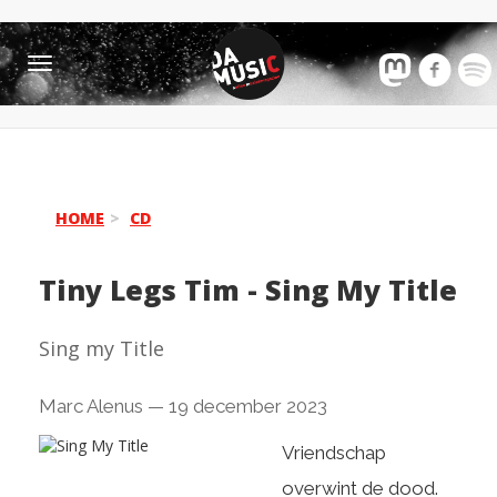
Toggle
navigation
HOME
CD
Tiny Legs Tim
-
Sing My Title
Sing my Title
Marc Alenus
—
19 december 2023
Vriendschap
overwint de dood.