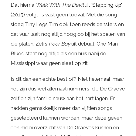
Dat hierna
Walk With The Devil
uit
‘Stepping Up’
(2015) volgt, is vast geen toeval. Met die song
sloeg Tiny Legs Tim ook toen reeds gensters en
dat vuur laait nog altijd hoog op bij het spelen van
die platen. Zelfs
Poor Boy
uit debuut ‘One Man
Blues’ staat nog altijd als een huis nabij de
Mississippi waar geen sleet op zit.
Is dit dan een echte best of? Niet helemaal, maar
het zijn dus wel allemaal nummers, die De Graeve
zelf en zijn familie nauw aan het hart lagen. Er
hadden gemakkelijk meer dan vijftien songs
geselecteerd kunnen worden, maar deze geven
een mooi overzicht van De Graeves kunnen en