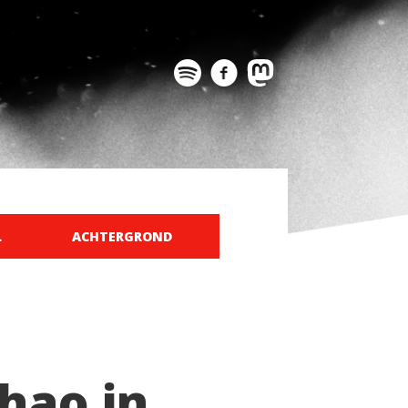
L
ACHTERGROND
hao in