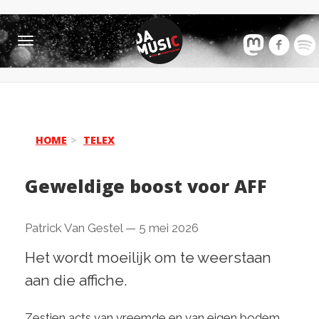
Toggle
navigation
HOME
TELEX
Geweldige boost voor AFF
Patrick Van Gestel
—
5 mei 2026
Het wordt moeilijk om te weerstaan
aan die affiche.
Zestien acts van vreemde en van eigen bodem