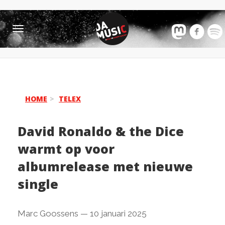
Toggle
navigation
HOME
TELEX
David Ronaldo & the Dice
warmt op voor
albumrelease met nieuwe
single
Marc Goossens
—
10 januari 2025