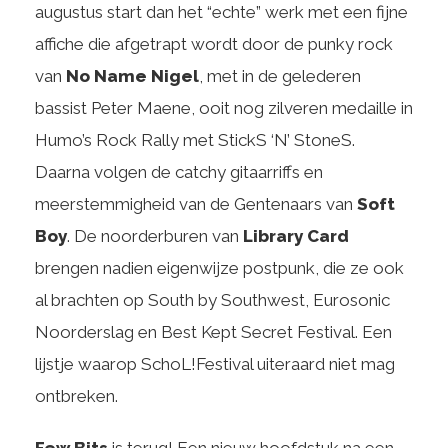
augustus start dan het “echte” werk met een fijne
affiche die afgetrapt wordt door de punky rock
van
No Name Nigel
, met in de gelederen
bassist Peter Maene, ooit nog zilveren medaille in
Humo’s Rock Rally met StickS ‘N’ StoneS.
Daarna volgen de catchy gitaarriffs en
meerstemmigheid van de Gentenaars van
Soft
Boy
. De noorderburen van
Library Card
brengen nadien eigenwijze postpunk, die ze ook
al brachten op South by Southwest, Eurosonic
Noorderslag en Best Kept Secret Festival. Een
lijstje waarop SchoL!Festival uiteraard niet mag
ontbreken.
Few Bits
is terug! Een nieuw hoofdstuk na een