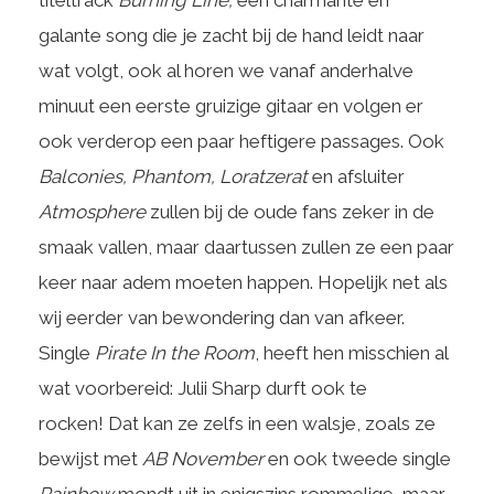
titeltrack
Burning Line,
een charmante en
galante song die je zacht bij de hand leidt naar
wat volgt, ook al horen we vanaf anderhalve
minuut een eerste gruizige gitaar en volgen er
ook verderop een paar heftigere passages. Ook
Balconies, Phantom, Loratzerat
en afsluiter
Atmosphere
zullen bij de oude fans zeker in de
smaak vallen, maar daartussen zullen ze een paar
keer naar adem moeten happen. Hopelijk net als
wij eerder van bewondering dan van afkeer.
Single
Pirate In the Room
, heeft hen misschien al
wat voorbereid: Julii Sharp durft ook te
rocken! Dat kan ze zelfs in een walsje, zoals ze
bewijst met
AB November
en ook tweede single