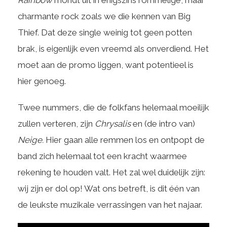
Rainbow
mondt uit in enigszins rommelige, maar
charmante rock zoals we die kennen van Big
Thief. Dat deze single weinig tot geen potten
brak, is eigenlijk even vreemd als onverdiend. Het
moet aan de promo liggen, want potentieel is
hier genoeg.
Twee nummers, die de folkfans helemaal moeilijk
zullen verteren, zijn
Chrysalis
en (de intro van)
Neige.
Hier gaan alle remmen los en ontpopt de
band zich helemaal tot een kracht waarmee
rekening te houden valt. Het zal wel duidelijk zijn:
wij zijn er dol op! Wat ons betreft, is dit één van
de leukste muzikale verrassingen van het najaar.