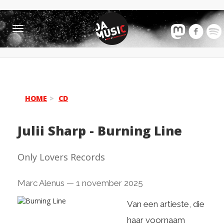
Toggle
navigation
HOME
CD
Julii Sharp
-
Burning Line
Only Lovers Records
Marc Alenus
—
1 november 2025
Van een artieste, die
haar voornaam