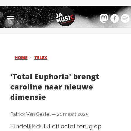
Toggle
navigation
HOME
TELEX
'Total Euphoria' brengt
caroline naar nieuwe
dimensie
Patrick Van Gestel
—
21 maart 2025
Eindelijk duikt dit octet terug op.