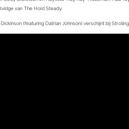
lvidge van The Hold Steady.
 Dickinson (featuring Datrian Johnson) verschijnt bij Stroli