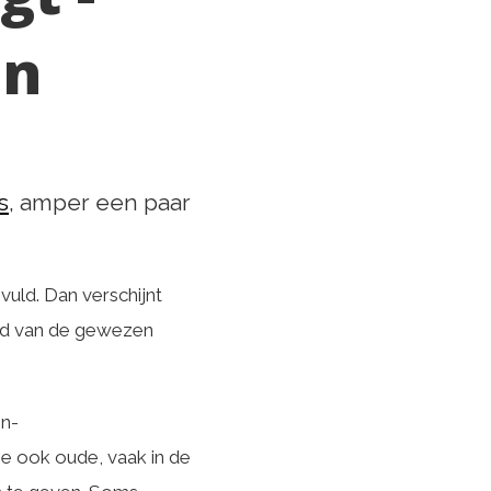
an
s
, amper een paar
uld. Dan verschijnt
band van de gewezen
‘n-
 ze ook oude, vaak in de