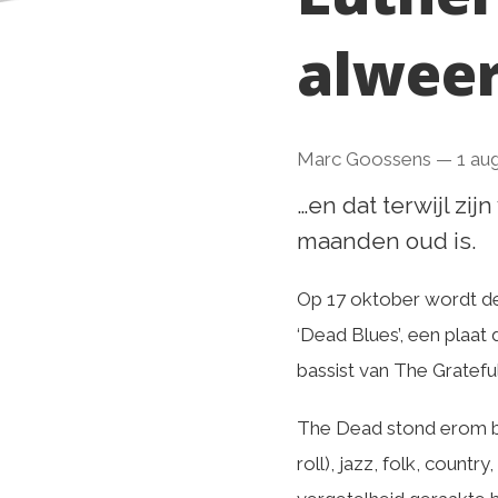
alweer
Marc Goossens
—
1 au
…en dat terwijl zij
maanden oud is.
Op 17 oktober wordt de
‘Dead Blues’, een plaat 
bassist van The Gratefu
The Dead stond erom be
roll), jazz, folk, count