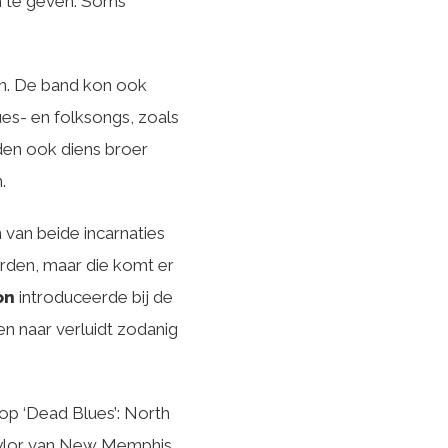
n te geven. Soms
en. De band kon ook
ues- en folksongs, zoals
den ook diens broer
.
 van beide incarnaties
rden, maar die komt er
on
introduceerde bij de
n naar verluidt zodanig
op ‘Dead Blues’: North
Taylor van New Memphis