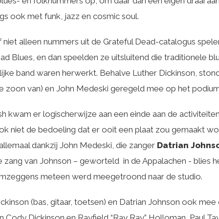
blues- en folknummers op, om daar dan een eigen draai aa
s ook met funk, jazz en cosmic soul.
ef niet alleen nummers uit de Grateful Dead-catalogus spel
 Blues, en dan speelden ze uitsluitend die traditionele bl
ijke band waren herwerkt. Behalve Luther Dickinson, ston
e zoon van) en John Medeski geregeld mee op het podium
h kwam er logischerwijze aan een einde aan de activiteiten
ok niet de bedoeling dat er ooit een plaat zou gemaakt wo
 allemaal dankzij John Medeski, die zanger
Datrian Johns
e zang van Johnson – geworteld in de Appalachen - blies he
j omzeggens meteen werd meegetroond naar de studio.
kinson (bas, gitaar, toetsen) en Datrian Johnson ook mee 
eden Cody Dickinson en Rayfield “Ray Ray” Holloman, Paul 