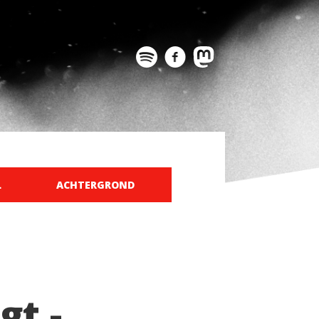
L
ACHTERGROND
gt -