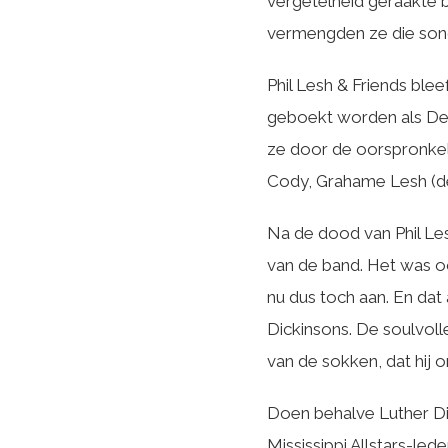
vergetelheid geraakte 
vermengden ze die song
Phil Lesh & Friends ble
geboekt worden als Dead
ze door de oorspronkel
Cody, Grahame Lesh (d
Na de dood van Phil Les
van de band. Het was o
nu dus toch aan. En dat
Dickinsons. De soulvoll
van de sokken, dat hi
Doen behalve Luther Dic
Mississippi Allstars-l