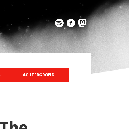
L
ACHTERGROND
 The