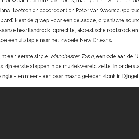
r trouw aan haar muzikale roots, maar gaat dezer dagen de
iano, toetsen en accordeon) en Peter Van Woensel (percus
ord) kiest de groep voor een gelaagde, organische sound
aanse heartlandrock, oprechte, akoestische rootsrock en
 toe een uitstapje naar het zwoele New Orleans.
nt een eerste single,
Manchester Town
, een ode aan de 
ds zijn eerste stappen in de muziekwereld zette. In onderst
 single – en meer - een paar maand geleden klonk in Djingel