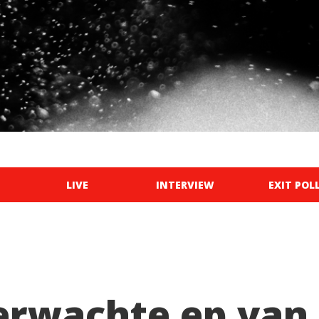
LIVE
INTERVIEW
EXIT POL
erwachte ep van