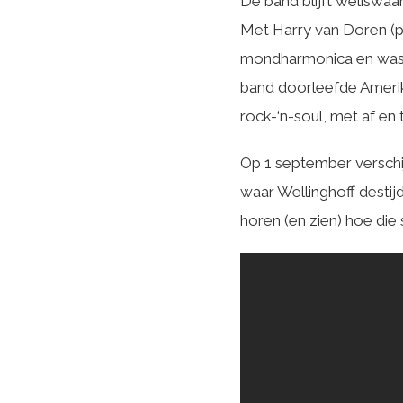
De band blijft weliswaa
Met Harry van Doren (p
mondharmonica en wasb
band doorleefde Amerik
rock-‘n-soul, met af en
Op 1 september verschij
waar Wellinghoff destij
horen (en zien) hoe die