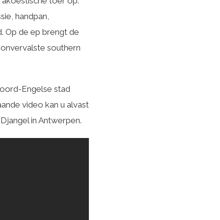
 akoestische toer op.
sie, handpan,
. Op de ep brengt de
 onvervalste southern
Noord-Engelse stad
aande video kan u alvast
 Djangel in Antwerpen.