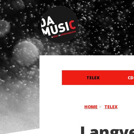
TELEX
CD
HOME
TELEX
Langv