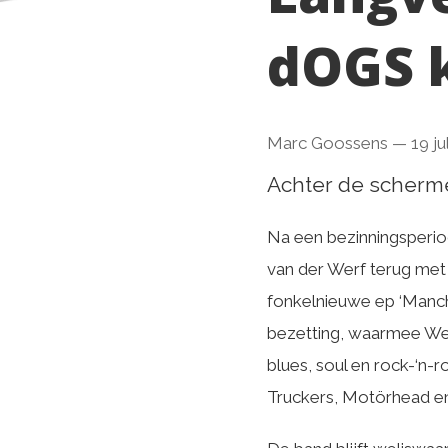
dOGS k
Marc Goossens
—
19 ju
Achter de schermen
Na een bezinningsperiod
van der Werf terug met 
fonkelnieuwe ep ‘Manch
bezetting, waarmee Wel
blues, soul en rock-‘n-r
Truckers, Motörhead en