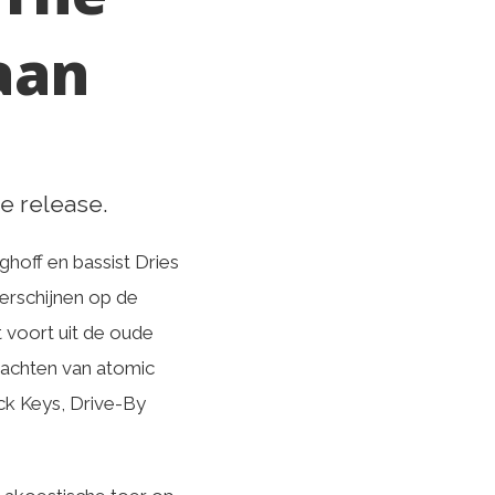
aan
e release.
ghoff en bassist Dries
erschijnen op de
t voort uit de oude
rachten van atomic
ack Keys, Drive-By