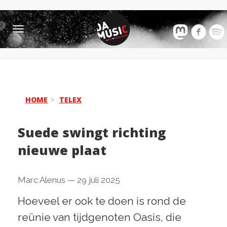
Toggle
navigation
HOME
TELEX
Suede swingt richting
nieuwe plaat
Marc Alenus
—
29 juli 2025
Hoeveel er ook te doen is rond de
reünie van tijdgenoten Oasis, die