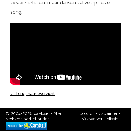
zwaar verleden, maar dansen zal ze op deze
song.
← Terug naar overzicht
© 2004-2026 daMusic - Alle
Colofon
-
Disclaimer
-
rechten voorbehouden.
Meewerken
-
Missie