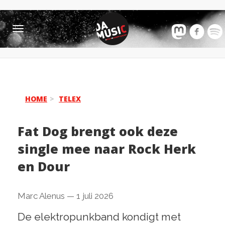
Toggle
navigation
HOME
TELEX
Fat Dog brengt ook deze
single mee naar Rock Herk
en Dour
Marc Alenus
—
1 juli 2026
De elektropunkband kondigt met