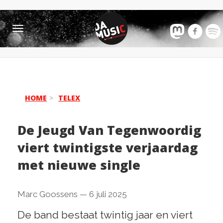
Toggle
navigation
HOME
TELEX
De Jeugd Van Tegenwoordig
viert twintigste verjaardag
met nieuwe single
Marc Goossens
—
6 juli 2025
De band bestaat twintig jaar en viert