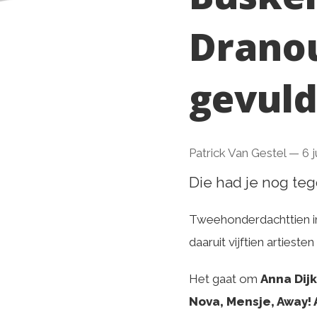
Dranou
gevul
Patrick Van Gestel
—
6 j
Die had je nog te
Tweehonderdachttien in
daaruit vijftien artieste
Het gaat om
Anna Dij
Nova, Mensje, Away!