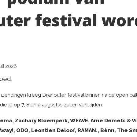
ter festival wor
d
uli 2026
goed.
zendingen kreeg Dranouter festival binnen na de open call
n die je op 7, 8 en 9 augustus zullen verblijden.
kema, Zachary Bloemperk, WEAVE, Arne Demets & Vi
 Away!, ODO, Leontien Deloof, RAMAN., Bènn, The Sm