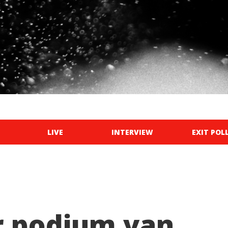
LIVE
INTERVIEW
EXIT POL
r podium van