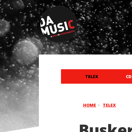
TELEX
CD
HOME
TELEX
Buske