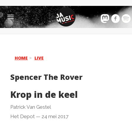
Toggle
navigation
HOME
LIVE
Spencer The Rover
Krop in de keel
Patrick Van Gestel
Het Depot
—
24 mei 2017