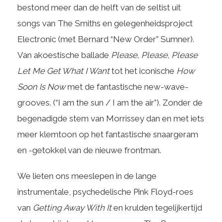
bestond meer dan de helft van de seltist uit
songs van The Smiths en gelegenheidsproject
Electronic (met Bernard “New Order” Sumner).
Van akoestische ballade
Please, Please, Please
Let Me Get What I Want
tot het iconische
How
Soon Is Now
met de fantastische new-wave-
grooves. (“I am the sun / I am the air”). Zonder de
begenadigde stem van Morrissey dan en met iets
meer klemtoon op het fantastische snaargeram
en -getokkel van de nieuwe frontman.
We lieten ons meeslepen in de lange
instrumentale, psychedelische Pink Floyd-roes
van
Getting Away With It
en krulden tegelijkertijd