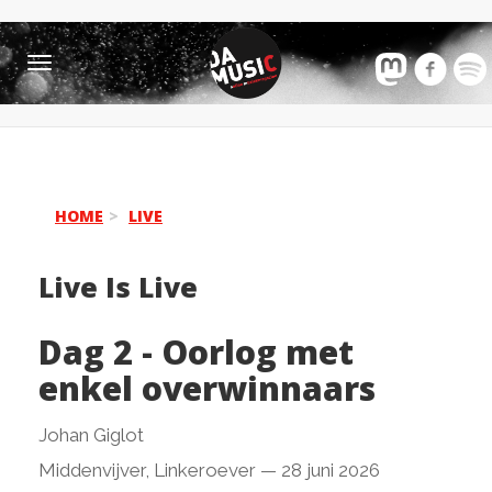
Toggle
navigation
HOME
LIVE
Live Is Live
Dag 2 - Oorlog met
enkel overwinnaars
Johan Giglot
Middenvijver, Linkeroever
—
28 juni 2026