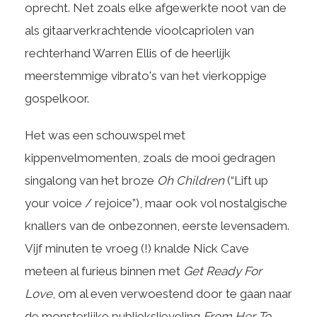
oprecht. Net zoals elke afgewerkte noot van de
als gitaarverkrachtende vioolcapriolen van
rechterhand Warren Ellis of de heerlijk
meerstemmige vibrato's van het vierkoppige
gospelkoor.
Het was een schouwspel met
kippenvelmomenten, zoals de mooi gedragen
singalong van het broze
Oh Children
(“Lift up
your voice / rejoice”), maar ook vol nostalgische
knallers van de onbezonnen, eerste levensadem.
Vijf minuten te vroeg (!) knalde Nick Cave
meteen al furieus binnen met
Get Ready For
Love
, om al even verwoestend door te gaan naar
de monsterlijke publiekslieveling
From Her To