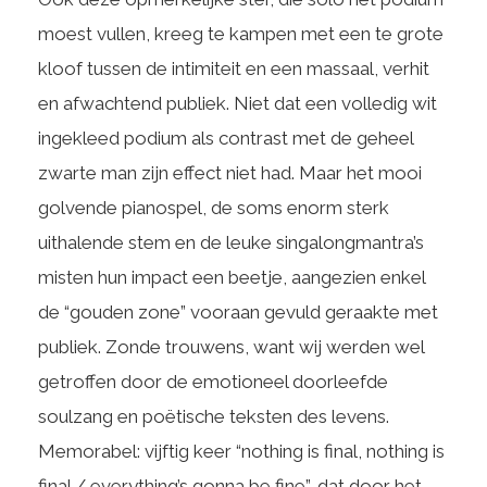
moest vullen, kreeg te kampen met een te grote
kloof tussen de intimiteit en een massaal, verhit
en afwachtend publiek. Niet dat een volledig wit
ingekleed podium als contrast met de geheel
zwarte man zijn effect niet had. Maar het mooi
golvende pianospel, de soms enorm sterk
uithalende stem en de leuke singalongmantra’s
misten hun impact een beetje, aangezien enkel
de “gouden zone” vooraan gevuld geraakte met
publiek. Zonde trouwens, want wij werden wel
getroffen door de emotioneel doorleefde
soulzang en poëtische teksten des levens.
Memorabel: vijftig keer “nothing is final, nothing is
final / everything’s gonna be fine”, dat door het