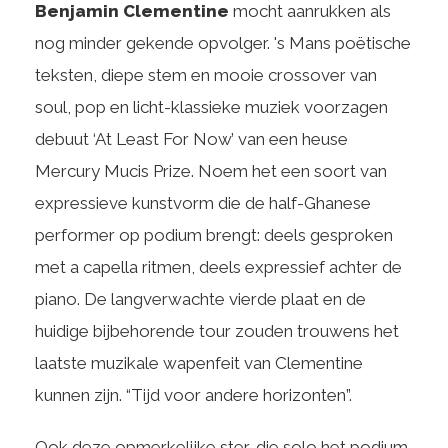
Benjamin Clementine
mocht aanrukken als
nog minder gekende opvolger. 's Mans poëtische
teksten, diepe stem en mooie crossover van
soul, pop en licht-klassieke muziek voorzagen
debuut ‘At Least For Now’ van een heuse
Mercury Mucis Prize. Noem het een soort van
expressieve kunstvorm die de half-Ghanese
performer op podium brengt: deels gesproken
met a capella ritmen, deels expressief achter de
piano. De langverwachte vierde plaat en de
huidige bijbehorende tour zouden trouwens het
laatste muzikale wapenfeit van Clementine
kunnen zijn. “Tijd voor andere horizonten”.
Ook deze opmerkelijke ster, die solo het podium