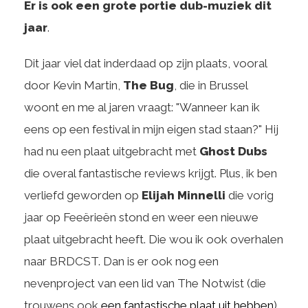
Er is ook een grote portie dub-muziek dit
jaar
.
Dit jaar viel dat inderdaad op zijn plaats, vooral
door Kevin Martin,
The Bug
, die in Brussel
woont en me al jaren vraagt: "Wanneer kan ik
eens op een festival in mijn eigen stad staan?" Hij
had nu een plaat uitgebracht met
Ghost Dubs
die overal fantastische reviews krijgt. Plus, ik ben
verliefd geworden op
Elijah Minnelli
die vorig
jaar op Feeërieën stond en weer een nieuwe
plaat uitgebracht heeft. Die wou ik ook overhalen
naar BRDCST. Dan is er ook nog een
nevenproject van een lid van The Notwist (die
trouwens ook
een fantastische plaat uit hebben
)