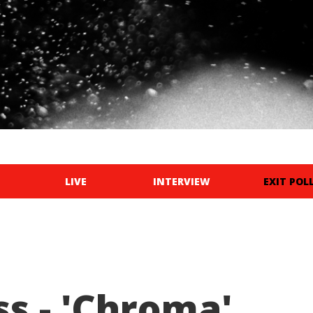
LIVE
INTERVIEW
EXIT POL
ss - 'Chroma'