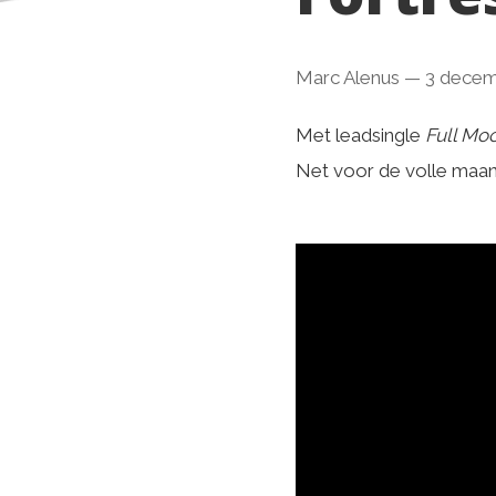
Marc Alenus
—
3 decem
Met leadsingle
Full Mo
Net voor de volle maan 