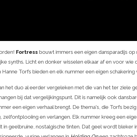
worden!
Fortress
bouwt immers een eigen dansparadijs op 
jke synths. Licht en donker wisselen elkaar af en voor wie d
van Hanne Torfs bieden en elk nummer een eigen schakering
 het duo al eerder vergeleken met die van het ter ziele 
 hangen bij dat vergelijkingspunt. Dit is namelijk ook dans
mer een eigen verhaal brengt. De thema's, die Torfs bezig h
g, zelfontplooiing en verlangen. Elk nummer kreeg een eigen
t in geelbruine, nostalgische tinten. Dat geel wordt bleker 
ssioneerde, vurige verlangen in
Holding On
een zachtroze 