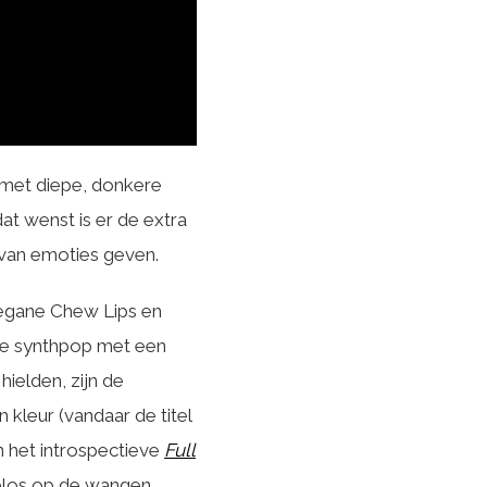
met diepe, donkere
at wenst is er de extra
 van emoties geven.
gegane Chew Lips en
bare synthpop met een
ielden, zijn de
 kleur (vandaar de titel
in het introspectieve
Full
blos op de wangen