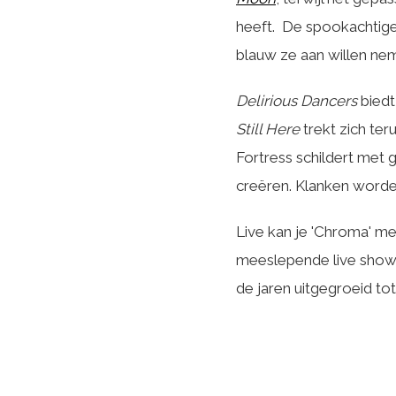
heeft. De spookachtige 
blauw ze aan willen ne
Delirious Dancers
biedt
Still Here
trekt zich ter
Fortress schildert met 
creëren. Klanken word
Live kan je 'Chroma' m
meeslepende live show 
de jaren uitgegroeid to