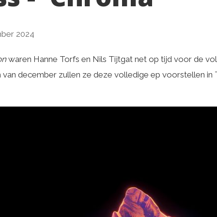
ber 2024
on
waren Hanne Torfs en Nils Tijtgat net op tijd voor de v
van december zullen ze deze volledige ep voorstellen in T