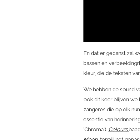
En dat er gedanst zal 
bassen en verbeeldingri
kleur, die de teksten 
We hebben de sound van
ook dit keer blijven we
zangeres die op elk num
essentie van herinnerin
'Chroma').
Colours
baad
Moon
, terwijl het gepa