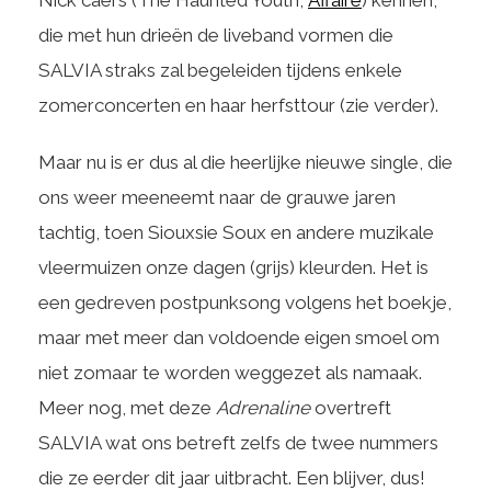
Nick caers (The Haunted Youth,
Affaire
) kennen,
die met hun drieën de liveband vormen die
SALVIA straks zal begeleiden tijdens enkele
zomerconcerten en haar herfsttour (zie verder).
Maar nu is er dus al die heerlijke nieuwe single, die
ons weer meeneemt naar de grauwe jaren
tachtig, toen Siouxsie Soux en andere muzikale
vleermuizen onze dagen (grijs) kleurden. Het is
een gedreven postpunksong volgens het boekje,
maar met meer dan voldoende eigen smoel om
niet zomaar te worden weggezet als namaak.
Meer nog, met deze
Adrenaline
overtreft
SALVIA wat ons betreft zelfs de twee nummers
die ze eerder dit jaar uitbracht. Een blijver, dus!