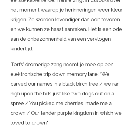
eerste kalverliefde. Hanne zingt in
Colours
over
het moment waarop je herinneringen weer kleur
krijgen. Ze worden levendiger dan ooit tevoren
en we kunnen ze haast aanraken. Het is een ode
aan de onbezonnenheid van een vervlogen
kindertijd.
Torfs' dromerige zang neemt je mee op een
elektronische trip down memory lane: “We
carved our names in a black birch tree / we ran
high upon the hills just like two dogs out on a
spree / You picked me cherries, made me a
crown / Our tender purple kingdom in which we
loved to drown."