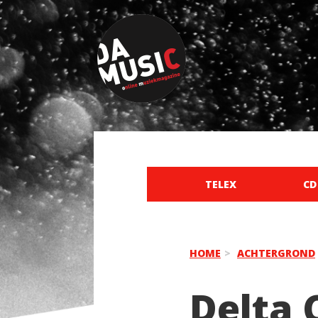
TELEX
CD
HOME
ACHTERGROND
Delta 