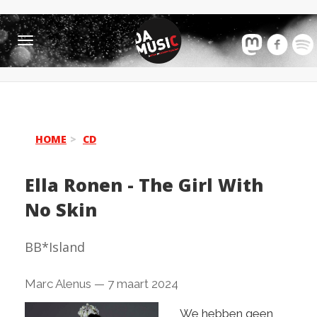
Toggle
navigation
HOME
CD
Ella Ronen
-
The Girl With
No Skin
BB*Island
Marc Alenus
—
7 maart 2024
We hebben geen