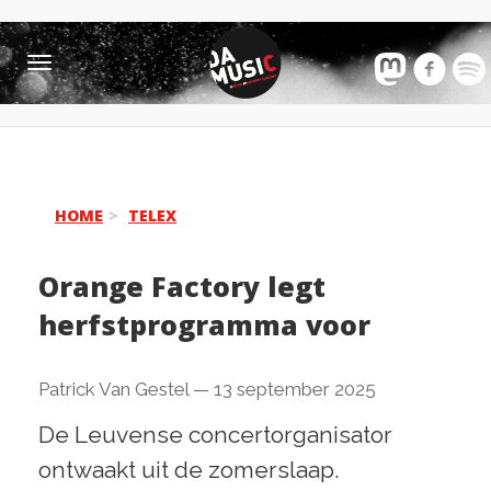
Toggle
navigation
HOME
TELEX
Orange Factory legt
herfstprogramma voor
Patrick Van Gestel
—
13 september 2025
De Leuvense concertorganisator
ontwaakt uit de zomerslaap.