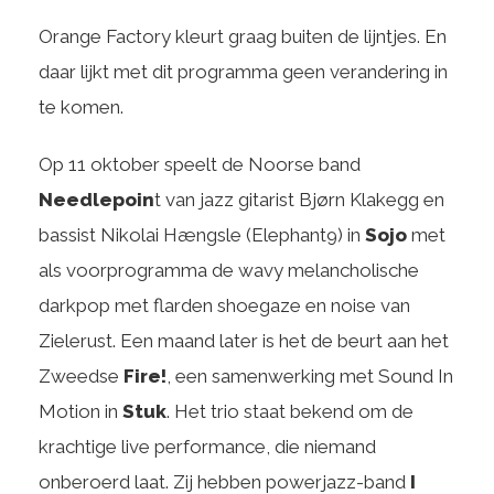
Orange Factory kleurt graag buiten de lijntjes. En
daar lijkt met dit programma geen verandering in
te komen.
Op 11 oktober speelt de Noorse band
Needlepoin
t van jazz gitarist Bjørn Klakegg en
bassist Nikolai Hængsle (Elephant9) in
Sojo
met
als voorprogramma de wavy melancholische
darkpop met flarden shoegaze en noise van
Zielerust. Een maand later is het de beurt aan het
Zweedse
Fire!
, een samenwerking met Sound In
Motion in
Stuk
. Het trio staat bekend om de
krachtige live performance, die niemand
onberoerd laat. Zij hebben powerjazz-band
I