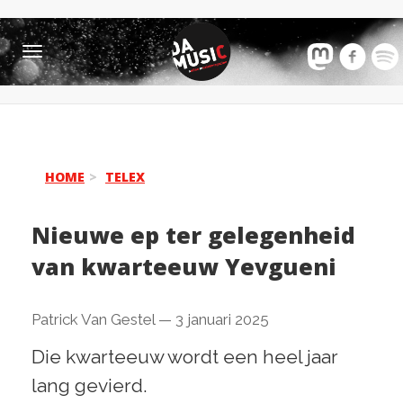
Toggle
navigation
HOME
TELEX
Nieuwe ep ter gelegenheid
van kwarteeuw Yevgueni
Patrick Van Gestel
—
3 januari 2025
Die kwarteeuw wordt een heel jaar
lang gevierd.