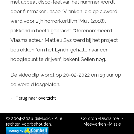
met upbeat disco-feel van het nummer wordt
door filmmaker Jasper Vranken, die gelauwerd
werd voor zijn horrorkortfilm ‘Muil’ (2018),
pakkend in beeld gebracht. "Gerenommeerd
Vlaams acteur Mattieu Sys werd bij het project
betrokken “om het Lynch-gehalte naar een
hoogtepunt te drijven”, bekent Selien nog.
De videoclip wordt op 20-02-2022 om 19 uur op
de wereld losgelaten.
← Terug naar overzicht
© 2004-2026 daMusic - Alle
Colofon
-
Disclaimer
-
rechten voorbehouden.
Meewerken
-
Missie