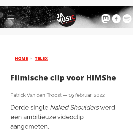
Toggle
navigation
HOME
TELEX
Filmische clip voor HiMShe
Patrick Van den Troost
—
19 februari 2022
Derde single
Naked Shoulders
werd
een ambitieuze videoclip
aangemeten.