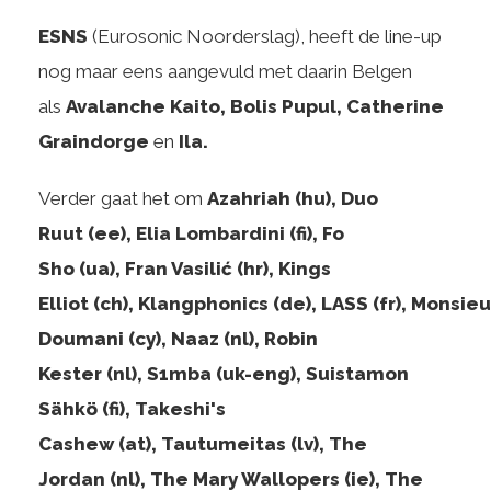
ESNS
(Eurosonic Noorderslag), heeft de line-up
nog maar eens aangevuld met daarin Belgen
als
Avalanche Kaito, Bolis Pupul, Catherine
Graindorge
en
Ila.
Verder gaat het om
Azahriah (hu), Duo
Ruut (ee), Elia Lombardini (fi), Fo
Sho (ua), Fran Vasilić (hr), Kings
Elliot (ch), Klangphonics (de), LASS (fr), Monsieu
Doumani (cy), Naaz (nl), Robin
Kester (nl), S1mba (uk-eng), Suistamon
Sähkö (fi), Takeshi's
Cashew (at), Tautumeitas (lv), The
Jordan (nl), The Mary Wallopers (ie), The