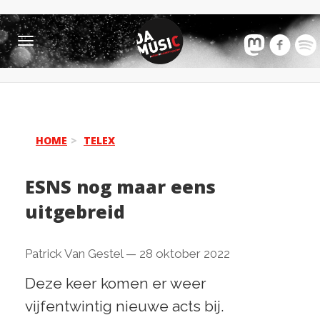
Toggle
navigation
HOME
TELEX
ESNS nog maar eens
uitgebreid
Patrick Van Gestel
—
28 oktober 2022
Deze keer komen er weer
vijfentwintig nieuwe acts bij.