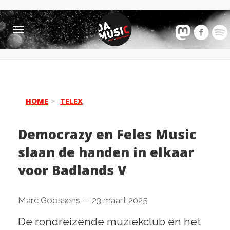
Toggle
navigation
HOME
TELEX
Democrazy en Feles Music
slaan de handen in elkaar
voor Badlands V
Marc Goossens
—
23 maart 2025
De rondreizende muziekclub en het