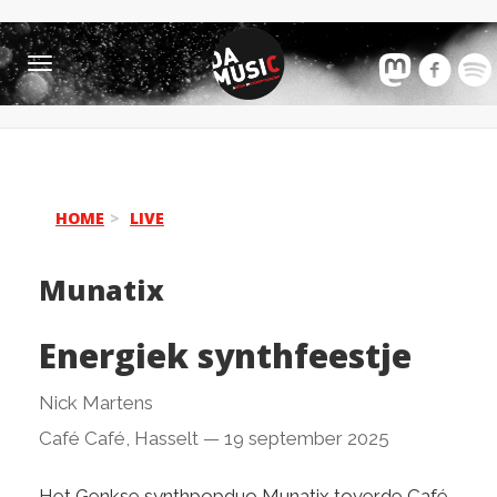
Toggle
navigation
HOME
LIVE
Munatix
Energiek synthfeestje
Nick Martens
Café Café, Hasselt
—
19 september 2025
Het Genkse synthpopduo Munatix toverde Café