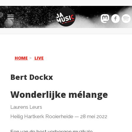
Toggle
navigation
HOME
LIVE
Bert Dockx
Wonderlijke mélange
Laurens Leurs
Heilig Hartkerk Rooierheide
—
28 mei 2022
Een van de best verborgen muzikale