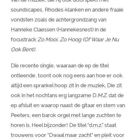
soundscapes, Rhodes-klanken en andere fraaie
vondsten zoals de achtergrondzang van
Hanneke Claessen (Hannekesnest) in de
focustrack
Zo Mooi, Zo Hoog (Of Waar Je Nu
Ook Bent).
Die recente single, waaraan de ep de titel
ontleende, toont ook nog eens aan hoe er ook
altijd een sprankel hoop zit in de muziek. Die zit
ook in het nochtans erg langzame D
.M.Z.
dat de
ep afsluit en waarop naast de gitaar en stem van
Peeters, een barok orgel met lange zuchten te
horen is. Heel bijzonder! De titel “d.m.z.” staat
trouwens voor “Dwaal maar zacht” en pleit voor