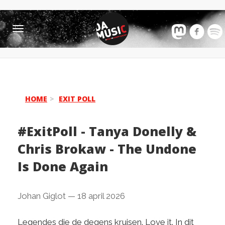
Toggle
navigation
HOME
EXIT POLL
#ExitPoll - Tanya Donelly &
Chris Brokaw - The Undone
Is Done Again
Johan Giglot
—
18 april 2026
Legendes die de degens kruisen. Love it. In dit