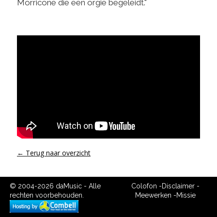
Morricone die een orgie begeleidt."
← Terug naar overzicht
© 2004-2026 daMusic - Alle
Colofon
-
Disclaimer
-
rechten voorbehouden.
Meewerken
-
Missie