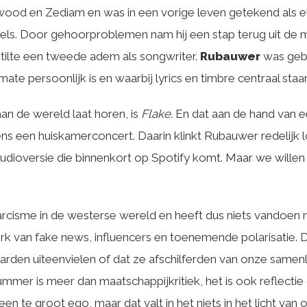
od en Zediam en was in een vorige leven getekend als elek
els. Door gehoorproblemen nam hij een stap terug uit de
 stilte een tweede adem als songwriter.
Rubauwer
was geb
ate persoonlijk is en waarbij lyrics en timbre centraal staa
aan de wereld laat horen, is
Flake.
En dat aan de hand van e
s een huiskamerconcert. Daarin klinkt Rubauwer redelijk lof
tudioversie die binnenkort op Spotify komt. Maar we willen
narcisme in de westerse wereld en heeft dus niets vandoe
perk van fake news, influencers en toenemende polarisatie
rden uiteenvielen of dat ze afschilferden van onze samenlev
mmer is meer dan maatschappijkritiek, het is ook reflectie o
en te groot ego, maar dat valt in het niets in het licht van o