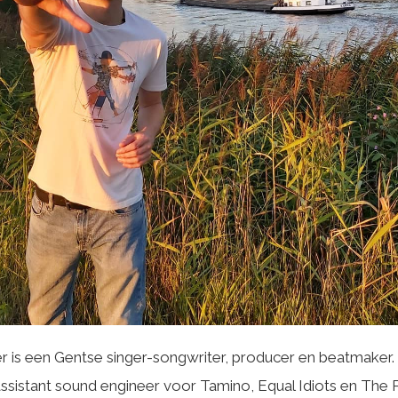
is een Gentse singer-songwriter, producer en beatmaker. H
sistant sound engineer voor Tamino, Equal Idiots en The R