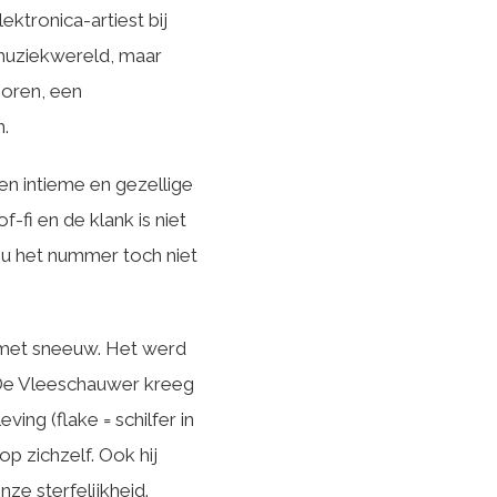
tronica-artiest bij
 muziekwereld, maar
oren, een
n.
en intieme en gezellige
-fi en de klank is niet
 u het nummer toch niet
n met sneeuw. Het werd
. De Vleeschauwer kreeg
ing (flake = schilfer in
p zichzelf. Ook hij
nze sterfelijkheid.