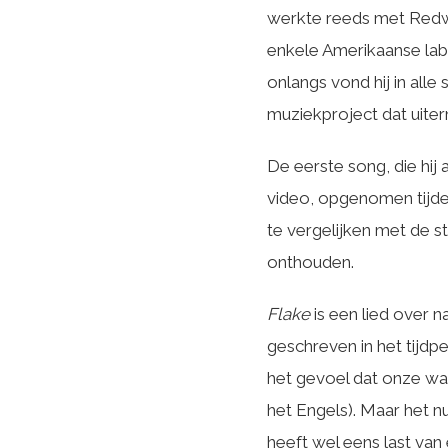
werkte reeds met Redwo
enkele Amerikaanse lab
onlangs vond hij in alle
muziekproject dat uiterm
De eerste song, die hij 
video, opgenomen tijden
te vergelijken met de s
onthouden.
Flake
is een lied over 
geschreven in het tijd
het gevoel dat onze waa
het Engels). Maar het nu
heeft wel eens last van e