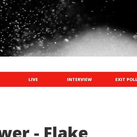
LIVE
INTERVIEW
EXIT POL
er - Flake