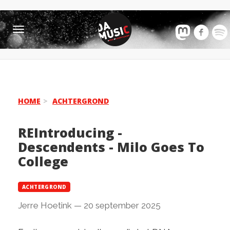
Toggle
navigation
HOME
ACHTERGROND
REIntroducing -
Descendents - Milo Goes To
College
ACHTERGROND
Jerre Hoetink
—
20 september 2025