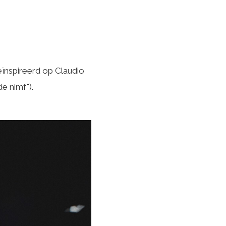
eïnspireerd op Claudio
e nimf").