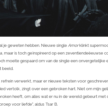
zal je geweten hebben. Nieuwe single
Amor
klinkt supermod
a, maar is toch geïnspireerd op een zeventiendeëeuwse c
noch moeite gespaard om van de single een onvergetelijke 
t beeld.
het refrein verwerkt, maar er nieuwe teksten voor geschreven
 lied vertolk, zingt over een gebroken hart. Niet om mijn g
ebroken heeft, om alles wat er nu in de wereld gebeurt me
roep voor liefde", aldus Tsar B.