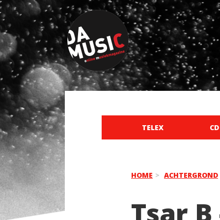
TELEX
CD
HOME
ACHTERGROND
Tsar B