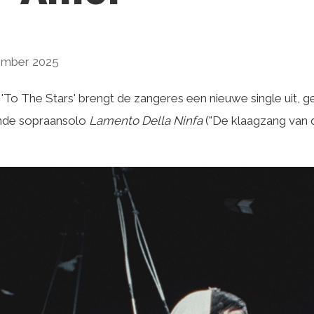
ember 2025
'To The Stars' brengt de zangeres een nieuwe single uit, g
ende sopraansolo
Lamento Della Ninfa
("De klaagzang van d