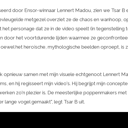
isseerd door Ensor-winnaar Lennert Madou, zien we Tsar B 
gevleugelde metgezel overziet ze de chaos en wanhoop, op 
het personage dat ze in de video speelt (in tegenstelling 
 door het voortdurende lijden waarmee ze geconfronteerd
Hoewel het heroïsche, mythologische beelden oproept, is ze
 ik opnieuw samen met mijn visuele echtgenoot Lennert M
lms, en hij regisseert mijn video's. Hij begrijpt mijn concep
rken zo'n plezier is. De meesterlijke poppenmakers met wi
 lange vogel gemaakt", legt Tsar B uit.