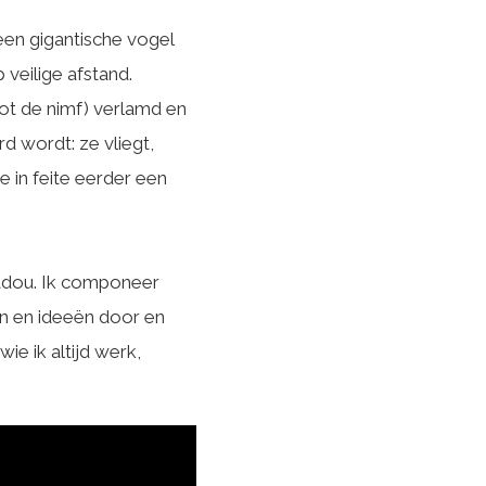
een gigantische vogel
veilige afstand.
tot de nimf) verlamd en
 wordt: ze vliegt,
 in feite eerder een
adou. Ik componeer
ten en ideeën door en
e ik altijd werk,