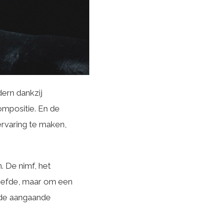
ern dankzij
ompositie. En de
ervaring te maken,
. De nimf, het
eliefde, maar om een
t de aangaande