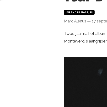
INLANDSE MAATJES
Marc Alenus
—
17 sept
Twee jaar na het album 
Monteverdi's aangrijp