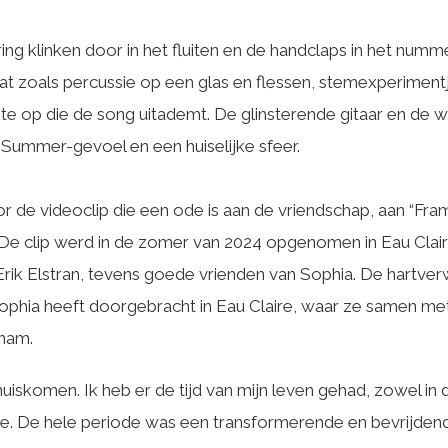
ering klinken door in het fluiten en de handclaps in het num
t zoals percussie op een glas en flessen, stemexperimentj
te op die de song uitademt. De glinsterende gitaar en de
 Summer-gevoel en een huiselijke sfeer.
r de videoclip die een ode is aan de vriendschap, aan “Fram
 De clip werd in de zomer van 2024 opgenomen in Eau Clair
rik Elstran, tevens goede vrienden van Sophia. De hartv
ie Sophia heeft doorgebracht in Eau Claire, waar ze samen 
pnam.
huiskomen. Ik heb er de tijd van mijn leven gehad, zowel in 
te. De hele periode was een transformerende en bevrijdend