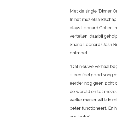
Met de single ‘Dinner 
In het muzieklandschap
plays Leonard Cohen, m
vertellen, daarbij geh
Shane Leonard (Josh Rit
ontmoet.
"Dat nieuwe verhaal begi
is een feel good song m
eerder nog geen zicht o
de wereld en tot mezelf
welke manier wil ik in 
beter functioneert. En 
hoe beter.”