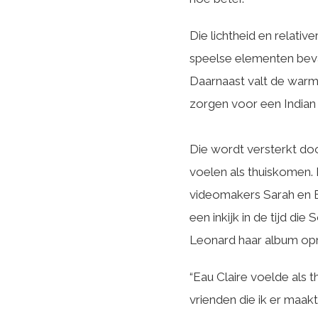
Die lichtheid en relativ
speelse elementen beva
Daarnaast valt de warm
zorgen voor een Indian
Die wordt versterkt doo
voelen als thuiskomen.
videomakers Sarah en E
een inkijk in de tijd d
Leonard haar album o
“Eau Claire voelde als t
vrienden die ik er maak