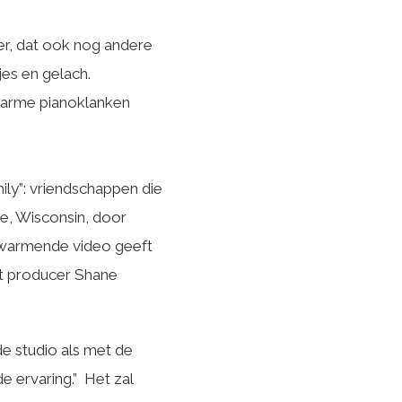
mer, dat ook nog andere
es en gelach.
 warme pianoklanken
ily”: vriendschappen die
e, Wisconsin, door
erwarmende video geeft
met producer Shane
de studio als met de
e ervaring.” Het zal