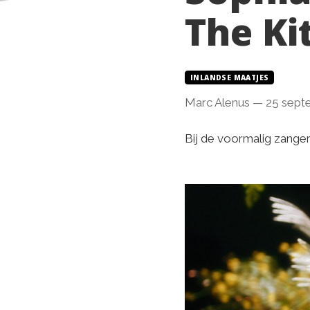
The Ki
INLANDSE MAATJES
Marc Alenus
—
25 sept
Bij de voormalig zanger