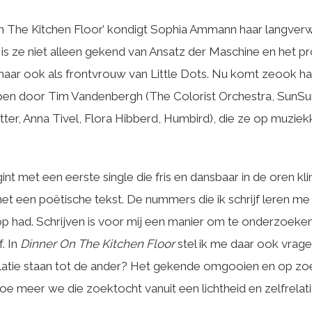
On The Kitchen Floor’ kondigt Sophia Ammann haar langver
 is ze niet alleen gekend van Ansatz der Maschine en het 
aar ook als frontvrouw van Little Dots. Nu komt zeook ha
olpen door Tim Vandenbergh (The Colorist Orchestra, SunS
ter, Anna Tivel, Flora Hibberd, Humbird), die ze op muzie
nt met een eerste single die fris en dansbaar in de oren kl
et een poëtische tekst. De nummers die ik schrijf leren me 
p had. Schrijven is voor mij een manier om te onderzoeken h
. In
Dinner On The Kitchen Floor
stel ik me daar ook vragen 
relatie staan tot de ander? Het gekende omgooien en op zo
hoe meer we die zoektocht vanuit een lichtheid en zelfrelat