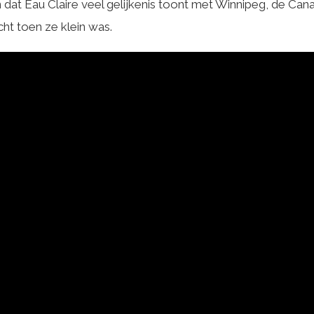
jn dat Eau Claire veel gelijkenis toont met Winnipeg, de Ca
cht toen ze klein was.