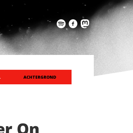
L
ACHTERGROND
er On