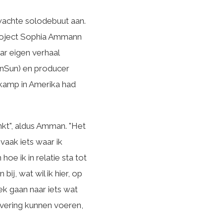
wachte solodebuut aan.
project Sophia Ammann
ar eigen verhaal
unSun) en producer
kkamp in Amerika had
inkt", aldus Amman. "Het
vaak iets waar ik
oe ik in relatie sta tot
bij, wat wil ik hier, op
ek gaan naar iets wat
ivering kunnen voeren,