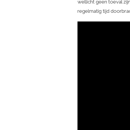
wellicht geen toeval zi
regelmatig tijd doorbra