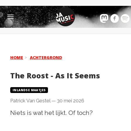
Toggle
navigation
HOME
ACHTERGROND
The Roost - As It Seems
INLANDSE MAATJES
Patrick Van Gestel
—
30 mei 2026
Niets is wat het lijkt. Of toch?