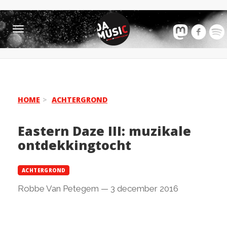
Toggle
navigation
HOME
ACHTERGROND
Eastern Daze III: muzikale
ontdekkingtocht
ACHTERGROND
Robbe Van Petegem
—
3 december 2016