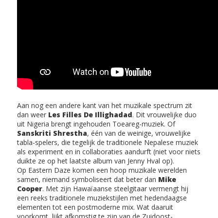
Aan nog een andere kant van het muzikale spectrum zit
dan weer
Les Filles De Illighadad
. Dit vrouwelijke duo
uit Nigeria brengt ingehouden Toeareg-muziek. Of
Sanskriti Shrestha
, één van de weinige, vrouwelijke
tabla-spelers, die tegelijk de traditionele Nepalese muziek
als experiment en in collaboraties aandurft (niet voor niets
duikte ze op het laatste album van Jenny Hval op).
Op Eastern Daze komen een hoop muzikale werelden
samen, niemand symboliseert dat beter dan
Mike
Cooper
. Met zijn Hawaïaanse steelgitaar vermengt hij
een reeks traditionele muziekstijlen met hedendaagse
elementen tot een postmoderne mix. Wat daaruit
voorkomt, lijkt afkomstig te zijn van de Zuidoost-