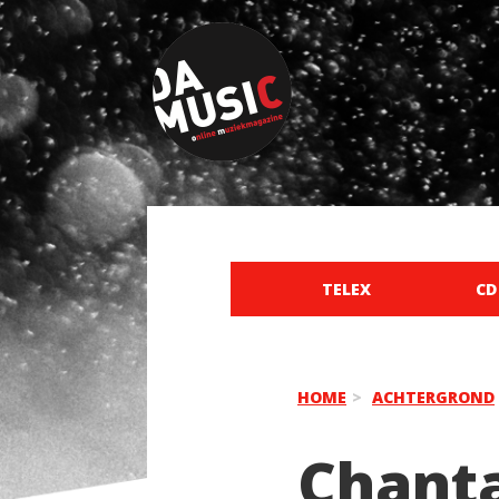
TELEX
CD
HOME
ACHTERGROND
Chanta