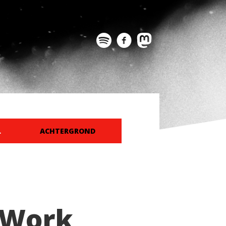
L
ACHTERGROND
t Work