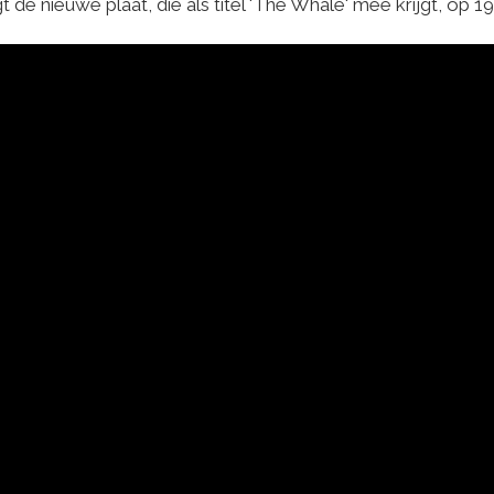
de nieuwe plaat, die als titel 'The Whale' mee krijgt, op 1