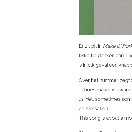
Er zit pit in
Make It Wor
tikkeltje denken aan Th
is in elk geval een kna
Over het nummer zegt ze
echoes make us aware o
us. Yet, sometimes some
conversation.
This song is about a mo