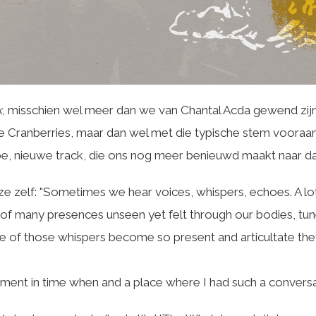
k
, misschien wel meer dan we van Chantal Acda gewend zijn
e Cranberries, maar dan wel met die typische stem vooraan 
ppe, nieuwe track, die ons nog meer benieuwd maakt naar d
 zelf: "Sometimes we hear voices, whispers, echoes. A lot
f many presences unseen yet felt through our bodies, tun
 of those whispers become so present and articultate they 
ment in time when and a place where I had such a conversa