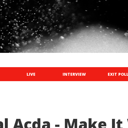
LIVE
INTERVIEW
EXIT POL
l Acda - Make I