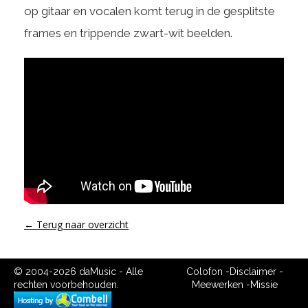
op gitaar en vocalen komt terug in de gesplitste
frames en trippende zwart-wit beelden.
← Terug naar overzicht
© 2004-2026 daMusic - Alle
Colofon
-
Disclaimer
-
rechten voorbehouden.
Meewerken
-
Missie