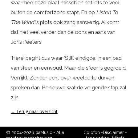
waarmee deze plaat misschien net iets te veel
buiten de comfortzone stapt. En op
Listen To
The Wind
is plots ook zang aanwezig. Al komt
dat niet veel verder dan de oohs en aahs van
Joris Peeters
‘Here’ begint dus waar ‘Still’ eindigde: in een bad
van sfeer en eenvoud. Maar die sfeer is gegroeid.
Verrijkt. Zonder echt over weelde te durven
spreken dan. Benieuwd wat de volgende stap zal
zijn.
← Terug naar overzicht
© 2004-2026 daMusic - Alle
Colofon
-
Disclaimer
-