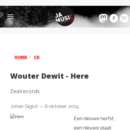
Toggle
navigation
HOME
CD
Wouter Dewit
-
Here
Zealrecords
Johan Giglot
—
8 oktober 2019
Een nieuwe herfst,
een nieuwe plaat