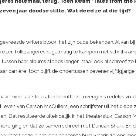
ngeres helemaal terug. Toen kwam ‘Tales from the
 zeven jaar doodse stilte. Wat deed ze al die tijd?
gevreesde writers block, het zijn oude bekenden. Al van bij
rezen folkzangeres regelmatig te kampen met schrijfkrampen
tussen haar albums steeds langer, maar ook al schreef ze 
aar carrière, toch blijft de ondertussen zevenenvijftigjarig
aar twee laatste platen benutte ze overigens redelijk vruc
t leven van Carson McCullers, een schrijfster uit het diepe
jaren. Dat resulteerde uiteindelijk in het theaterstuk ‘Carson
emière ging en dat ze samen schreef met Duncan Sheik. En d
jn beurt tot deze plaat, een conceptalbum waarin ze ons m