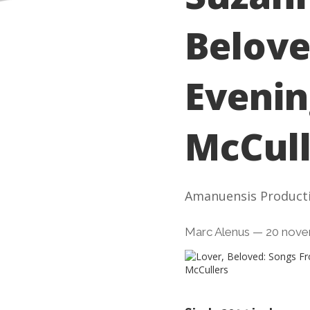
Belove
Evenin
McCull
Amanuensis Product
Marc Alenus
—
20 nove