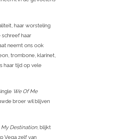
iteit, haar worsteling
 schreef haar
laat neemt ons ook
eon, trombone, klarinet,
 haar tijd op vele
single
We Of Me
de broer wil blijven
 My Destination
, blijkt
p Vega zelf van