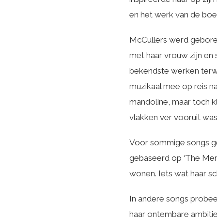
en het werk van de boei
McCullers werd geboren i
met haar vrouw zijn en 
bekendste werken terw
muzikaal mee op reis na
mandoline, maar toch kl
vlakken ver vooruit was
Voor sommige songs geb
gebaseerd op ‘The Memb
wonen. Iets wat haar sc
In andere songs probeer
haar ontembare ambitie