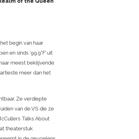
 Realm of the Queen
 het begin van haar
 en sinds ‘99.9°F’ uit
haar meest beklijvende
e artieste meer dan het
htbaar. Ze verdiepte
 zuiden van de VS die ze
 McCullers Talks About
at theaterstuk
eeneemt in de gevoelens