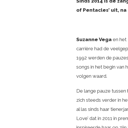
Sinds 2014 is de za
of Pentacles’ uit, na
Suzanne Vega
en het 
carrière had de veelgep
1992 werden de pauzes 
songs in het begin van h
volgen waard.
De lange pauze tussen h
zich steeds verder in he
al las sinds haar tiener
Love’ dat in 2011 in pr
inspireerde haar op zi