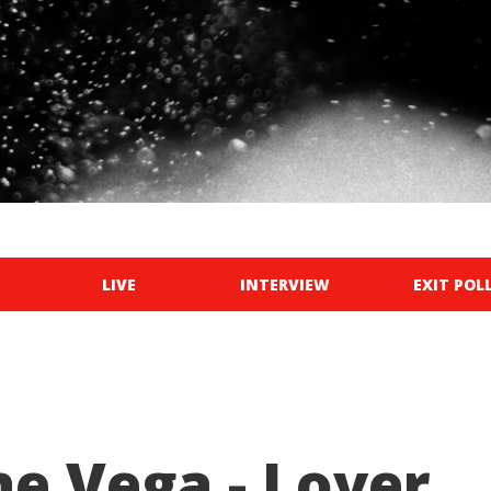
LIVE
INTERVIEW
EXIT POL
ne Vega
-
Lover,