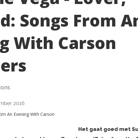
d: Songs From A
g With Carson
ers
ions
mber 2016
Het gaat goed met Su