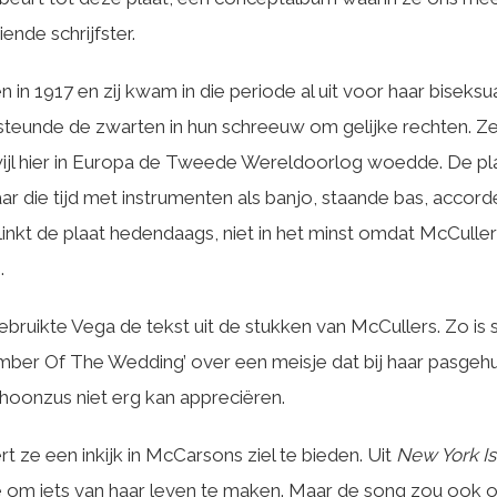
ende schrijfster.
n 1917 en zij kwam in die periode al uit voor haar biseksual
steunde de zwarten in hun schreeuw om gelijke rechten. Ze
ijl hier in Europa de Tweede Wereldoorlog woedde. De p
ar die tijd met instrumenten als banjo, staande bas, accord
inkt de plaat hedendaags, niet in het minst omdat McCullers
.
ruikte Vega de tekst uit de stukken van McCullers. Zo is 
er Of The Wedding’ over een meisje dat bij haar pasgehuw
hoonzus niet erg kan appreciëren.
t ze een inkijk in McCarsons ziel te bieden. Uit
New York Is
 om iets van haar leven te maken. Maar de song zou ook o