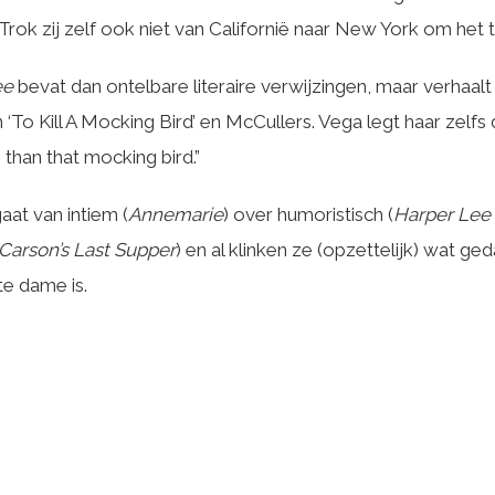
 Trok zij zelf ook niet van Californië naar New York om he
ee
bevat dan ontelbare literaire verwijzingen, maar verhaalt 
n ‘To Kill A Mocking Bird’ en McCullers. Vega legt haar zel
e than that mocking bird.”
at van intiem (
Annemarie
) over humoristisch (
Harper
Lee
Carson’s Last Supper
) en al klinken ze (opzettelijk) wat g
te dame is.