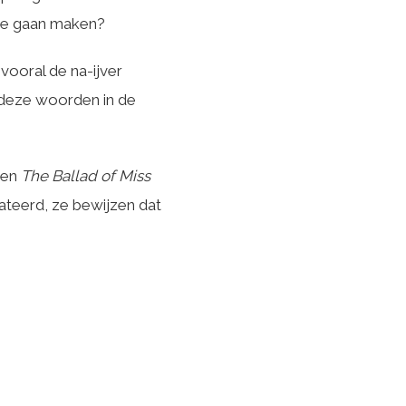
t te gaan maken?
vooral de na-ijver
fs deze woorden in de
en
The Ballad of Miss
edateerd, ze bewijzen dat