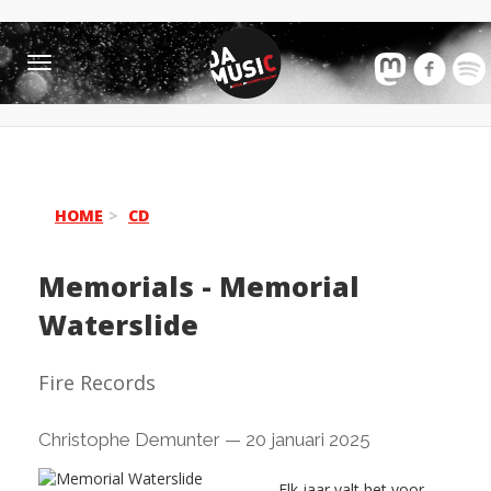
Toggle
navigation
HOME
CD
Memorials
-
Memorial
Waterslide
Fire Records
Christophe Demunter
—
20 januari 2025
Elk jaar valt het voor...