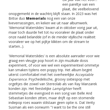
een pareltje van een
plaat, die veelbelovend
onopgemerkt in de wachtrij blijft staan. In 2023 was het
Britse duo
Memorials
nog een van onze
liveverrassingen, en keken we uit naar albumwerk.
'Memorial Waterslides' kwam al in oktober vorig jaar uit,
maar toch duurde het tot nu vooraleer de plaat onder
onze naald belandde (of in de minder idyllische realiteit:
vooraleer we op het pijltje klikten om de stream te
starten...).
'Memorial Waterslides' is een absolute aanrader voor wie
graag een vleugje pop hoort in zijn muzikale dosis
experiment, of voor wie wel een experimenteel ommetje
kan smaken tijdens een poppy trip. Het album begint
uiterst comfortabel met het overheerlijke
Acceptable
Experience
. Psychedelische, groovy sixtiespop met
orgeltjes die zowel van Stereolab als van Ray Manzarek
konden zijn. Het feestelijke
Lamplighter
heeft
stemmetjes die evengoed in een song van Belle And
Sebastian konden zitten, maar drijft op een stomende
indiepop roes waarin stilstaan geen optie is. Dat Verity
Susman als een oorwurm "I want to be the one still