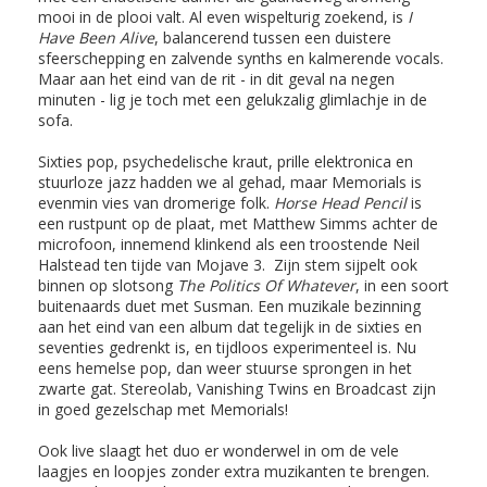
mooi in de plooi valt. Al even wispelturig zoekend, is
I
Have Been Alive
, balancerend tussen een duistere
sfeerschepping en zalvende synths en kalmerende vocals.
Maar aan het eind van de rit - in dit geval na negen
minuten - lig je toch met een gelukzalig glimlachje in de
sofa.
Sixties pop, psychedelische kraut, prille elektronica en
stuurloze jazz hadden we al gehad, maar Memorials is
evenmin vies van dromerige folk.
Horse Head Pencil
is
een rustpunt op de plaat, met Matthew Simms achter de
microfoon, innemend klinkend als een troostende Neil
Halstead ten tijde van Mojave 3. Zijn stem sijpelt ook
binnen op slotsong
The Politics Of Whatever
, in een soort
buitenaards duet met Susman. Een muzikale bezinning
aan het eind van een album dat tegelijk in de sixties en
seventies gedrenkt is, en tijdloos experimenteel is. Nu
eens hemelse pop, dan weer stuurse sprongen in het
zwarte gat. Stereolab, Vanishing Twins en Broadcast zijn
in goed gezelschap met Memorials!
Ook live slaagt het duo er wonderwel in om de vele
laagjes en loopjes zonder extra muzikanten te brengen.