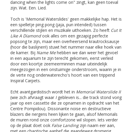
dancing when the lights come on" zingt, kan geen toeval
zijn. Wat. Een. Lied.
Toch is 'Memorial Waterslides' geen makkelijke hap. Het is
een spelletje ping pong (jaja, pun intended) tussen
verschillende stijlen en muzikale uithoeken. Zo heeft
Cut It
Like A Diamond
ook alles om een gezapig perfecte
popsong te zijn, maar een overheersend krautrocksausje
(hoor die baslijnen!) stuwt het nummer naar elke hoek van
de kamer. Bij
Name Me
hebben we dan weer het gevoel
in een aquarium te zijn terecht gekomen, eerst verleid
door een koortje zeemeerminnen maar uiteindelijk
meegezogen in een onstuimige onderstroom, waarin je in
de verte nog onderwaterecho's hoort van een trippend
Inspiral Carpets.
Echt avantgardistisch wordt het in
Memorial Waterslide II
(wie zich afvraagt waar
I
gebleven is... die track stond vorig
jaar op een cassette die ze opnamen in opdracht van het
Centre Pompidou). Dissonante noise en destructieve
blazers die nergens heen lijken te gaan, alsof Memorials
de muren rond onze comfortzone wil slopen. Iets verder
op de plaat doet ook
False Landing
zijn naam eer aan,
met een chaotische aanhef die gaandeweg dromerig