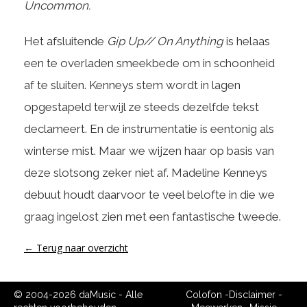
Uncommon.
Het afsluitende
Gip Up// On Anything
is helaas
een te overladen smeekbede om in schoonheid
af te sluiten. Kenneys stem wordt in lagen
opgestapeld terwijl ze steeds dezelfde tekst
declameert. En de instrumentatie is eentonig als
winterse mist. Maar we wijzen haar op basis van
deze slotsong zeker niet af. Madeline Kenneys
debuut houdt daarvoor te veel belofte in die we
graag ingelost zien met een fantastische tweede.
← Terug naar overzicht
© 2004-2026 daMusic - Alle
Colofon
-
Disclaimer
-