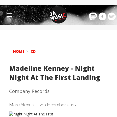
Toggle
navigation
HOME
CD
Madeline Kenney
-
Night
Night At The First Landing
Company Records
Marc Alenus
—
21 december 2017