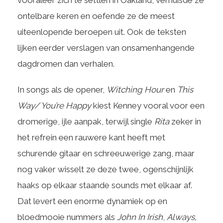
vooraleer zich te settlen in Oakland, verhuisde ze
ontelbare keren en oefende ze de meest
uiteenlopende beroepen uit. Ook de teksten
lijken eerder verslagen van onsamenhangende
dagdromen dan verhalen.
In songs als de opener,
Witching Hour
en
This
Way/ You’re Happy
kiest Kenney vooral voor een
dromerige, ijle aanpak, terwijl single
Rita
zeker in
het refrein een rauwere kant heeft met
schurende gitaar en schreeuwerige zang, maar
nog vaker wisselt ze deze twee, ogenschijnlijk
haaks op elkaar staande sounds met elkaar af.
Dat levert een enorme dynamiek op en
bloedmooie nummers als
John In Irish
,
Always,