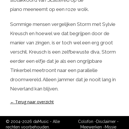
slotakkoord van
Scattered
op de
piano meeneemt op een roze wolk.
Sommige mensen vergelijken Storm met Sylvie
Kreusch en hoewel we dat begrijpen door de
manier van zingen, is er toch wel een erg groot
verschil. Kreusch is een zelfbewuste diva, Storm
eerder een elfje dat je als een ongrijpbare
Tinkerbel meetroont naar een parallelle
droomwereld. Alleen jammer dat je nooit lang in
Neverland kan blijven.
← Terug naar overzicht
© 2004-2026 daMusic - Alle
Colofon
-
Disclaimer
-
rechten voorbehouden.
Meewerken
-
Missie