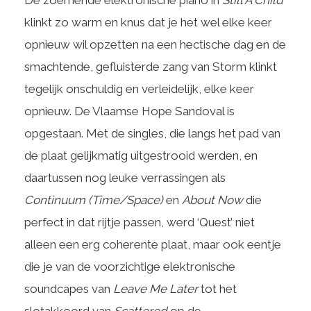
De zoemende elektronische piano in
Still A Child
klinkt zo warm en knus dat je het wel elke keer
opnieuw wil opzetten na een hectische dag en de
smachtende, gefluisterde zang van Storm klinkt
tegelijk onschuldig en verleidelijk, elke keer
opnieuw. De Vlaamse Hope Sandoval is
opgestaan. Met de singles, die langs het pad van
de plaat gelijkmatig uitgestrooid werden, en
daartussen nog leuke verrassingen als
Continuum (Time/Space)
en
About Now
die
perfect in dat rijtje passen, werd ‘Quest’ niet
alleen een erg coherente plaat, maar ook eentje
die je van de voorzichtige elektronische
soundcapes van
Leave Me Later
tot het