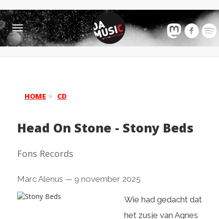
Toggle
navigation
HOME
CD
Head On Stone
-
Stony Beds
Fons Records
Marc Alenus
—
9 november 2025
Wie had gedacht dat
het zusje van Agnes